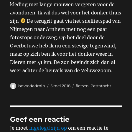
kleding met lange mouwen vergeten voor de
avonduren. Ik wil dus wel voor het donker thuis
zijn
De terugrit gaat via het snelfietspad van
Nijmegen naar Arnhem met nog een paar
fotostops onderweg. Op het deel door de
Overbetuwe heb ik nu een stevige tegenwind,
maar op zich ben ik voor het donker weer in
Dieren met 41 km. De zon bevindt zich dan al
weer achter de heuvels van de Veluwezoom.
Auteur
Geplaatst
Categorieën
bdvtedadmin
5 mei 2018
fietsen
,
Pastatocht
op
Geef een reactie
Je moet
ingelogd zijn op
om een reactie te