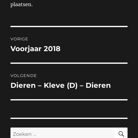
plaatsen.
Bericht
VORIGE
navigatie
Voorjaar 2018
Vorig
bericht:
VOLGENDE
Dieren – Kleve (D) – Dieren
Volgend
bericht:
ZO
Zoeken