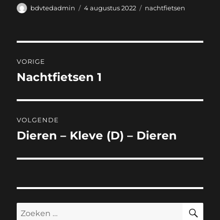
Auteur
Geplaatst
Categorieën
bdvtedadmin
4 augustus 2022
nachtfietsen
op
Bericht
VORIGE
navigatie
Nachtfietsen 1
Vorig
bericht:
VOLGENDE
Dieren – Kleve (D) – Dieren
Volgend
bericht:
ZO
Zoeken