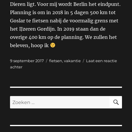
Dieren ligt. Voor mij wordt Berlin het eindpunt.
Planning is om in 2018 in 5 dagen 500 km tot
Goslar te fietsen nabij de voormalig grens met
het IJzeren Gordijn. In 2019 staan dan de
overige 400 km op de planning. We zullen het
beleven, hoop ik
Geplaatst
Categorieën
9 september 2017
fietsen
,
vakantie
Laat een reactie
op
op
achter
Fietstocht
Dieren
–
Innsbruck
ZO
Zoeken
naar: