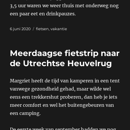
3,5 uur waren we weer thuis met onderweg nog
een paar eet en drinkpauzes.
Geplaatst
Categorieën
6 juni 2020
fietsen
,
vakantie
op
Meerdaagse fietstrip naar
de Utrechtse Heuvelrug
Margriet heeft de tijd van kamperen in een tent
vanwege gezondheid gehad, maar wilde wel
eens een trekkershut proberen, dan heb je iets
meer comfort en wel het buitengebeuren van
een camping.
De eerste week van september hadden we nog