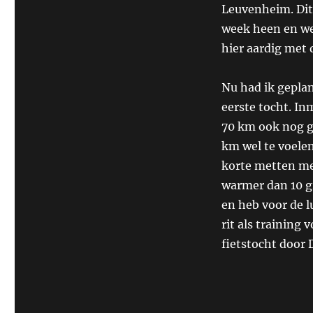
Leuvenheim. Dit 
week heen en we
hier aardig met
Nu had ik geplan
eerste tocht. In
70 km ook nog ga
km wel te voele
korte metten met
warmer dan 10 gr
en heb voor de 
rit als training 
fietstocht door 