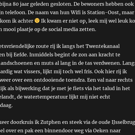
l bijna 80 jaar geleden gesloten. De bewoners hebben ook
ijn telefoon. De naam van hun Wifi is Station-Oost, maar
 kom ik achter
Ik kwam er niet op, leek mij wel leuk k
en mooi plaatje op de social media zetten.
etsvriendelijke route rij ik langs het Twentekanaal
zen bij Eefde. Inmiddels begint de zon aan kracht te
handschoenen en muts al lang in de tas verdwenen. Lang
rdig wat vissers, lijkt mij toch wel fris. Ook hier rij ik
weer over een ontdooiende toendra. Een val naar rechts
jk als bijwerking dat je met je fiets via het talud in het
andt, de watertemperatuur lijkt mij niet echt
daag.
eer doorkruis ik Zutphen en steek via de oude IJsselbru
ssel over en pak een binnendoor weg via Oeken naar