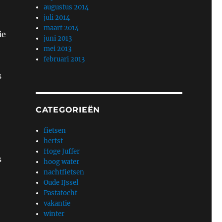
augustus 2014
juli 2014
maart 2014
ie
juni 2013
mei 2013
februari 2013
s
CATEGORIEËN
fietsen
herfst
Hoge Juffer
s
hoog water
nachtfietsen
Oude IJssel
Pastatocht
vakantie
winter