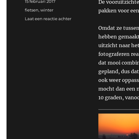
Geplaatst
15 februari 2017
De vooruitzichte
op
Categorieën
fietsen
,
winter
pakken voor een 
op
Laat een reactie achter
Fietstocht
Omdat ze tussen
Dieren
hebben gemaakt,
–
Zutphen
uitzicht naar h
–
fotograferen re
Almen
dat mooi combin
–
Zutphen
gepland, dus dat
–
ook weer oppasse
Oeken
mocht dan een 
–
Dieren
10 graden, vanoc