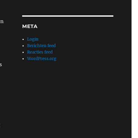
on
META
Login
Berichten feed
Reacties feed
WordPress.org
s
g