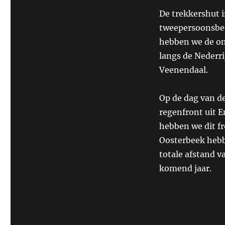
De trekkershut 
tweepersoonsbed 
hebben we de om
langs de Nederr
Veenendaal.
Op de dag van d
regenfront uit E
hebben we dit f
Oosterbeek hebb
totale afstand v
komend jaar.