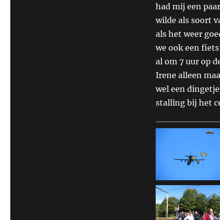
had mij een paar
wilde als soort 
als het weer goe
we ook een fiet
al om 7 uur op d
Irene alleen maa
wel een dingetje
stalling bij het 