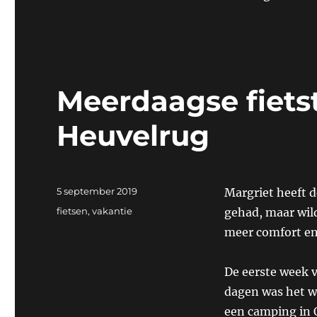
Meerdaagse fietst
Heuvelrug
Geplaatst
5 september 2019
Margriet heeft 
op
Categorieën
fietsen
,
vakantie
gehad, maar wild
meer comfort en
De eerste week 
dagen was het w
een camping in 