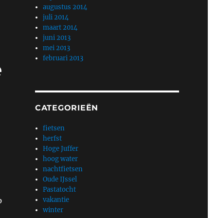
augustus 2014
juli 2014
maart 2014
juni 2013
mei 2013
februari 2013
e
CATEGORIEËN
fietsen
herfst
Hoge Juffer
hoog water
nachtfietsen
Oude IJssel
Pastatocht
p
vakantie
winter