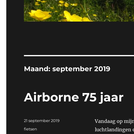
Maand:
september 2019
Airborne 75 jaar
Geplaatst
21 september 2019
Vandaag op mijn
op
Categorieën
fietsen
luchtlandingen o