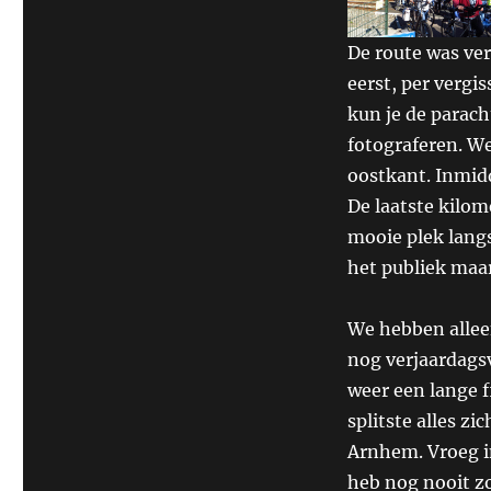
De route was ve
eerst, per vergi
kun je de parach
fotograferen. We
oostkant. Inmid
De laatste kilom
mooie plek lang
het publiek maar
We hebben allee
nog verjaardags
weer een lange f
splitste alles z
Arnhem. Vroeg in
heb nog nooit zo