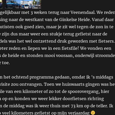
rgelijkbaar met 3 weken terug naar Veenendaal. We rede
ssing naar de westkant van de Ginkelse Heide. Vanaf daar
utisten ook goed zien, maar je zit wel tegen de zon in te
 zijn dus maar weer een stukje terug gefietst naar de
dels was het wel ontzettend druk geworden met fietsers.
eter reden en liepen we in een fietsfile! We vonden een
s de heide en stonden mooi vooraan, onderwijl stroomde
 toe.
n het ochtend programma gedaan, omdat ik ’s middags
visite zou ontvangen. Toen we huiswaarts gingen was he
ile van een kilometer of zo tot de spoorovergang, hier
ich op en konden we weer lekker doorfietsen richting
 de middag was ik weer thuis met 73 km op de teller. Ik
 veel kilometers gefietst op mijn verjaardag