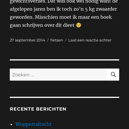
gewichtsverlies. Dat was ook wel nodig want de
afgelopen jaren ben ik toch zo’n 5 kg zwaarder
geworden. Misschien moet ik maar een boek
gaan schrijven over dit dieet
Geplaatst
Categorieën
op
27 september 2014
fietsen
Laat een reactie achter
op
Fietstoch
Dieren
–
De
Weerrib
ZO
Zoeken
–
naar:
Heerenv
RECENTE BERICHTEN
Wuppertaltocht