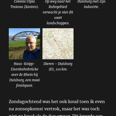
Colonia Ulpia
Op weg naar het
Duisburg met zijn
Traiana (Xanten).
Ruhrgebied
industrie.
verwacht je niet dit
soort
landschappen.
Haus-Knipp-
Dieren – Duisburg
Eisenbahnbrücke
(D), 110 km.
over de Rhein bij
Duisburg, een mooi
finishpunt.
Zondagochtend was het ook koud toen ik even
na zonsopkomst vertrok, maar het was toch