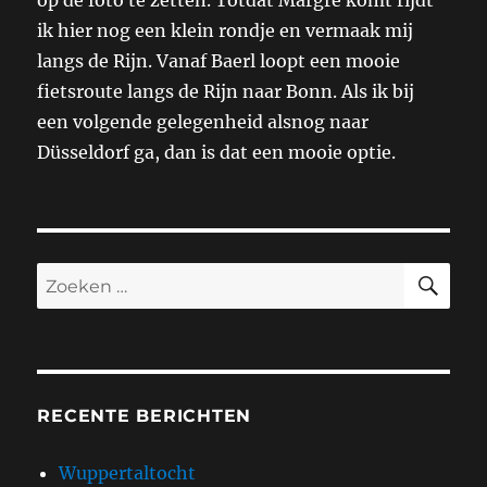
op de foto te zetten. Totdat Margré komt rijdt
ik hier nog een klein rondje en vermaak mij
langs de Rijn. Vanaf Baerl loopt een mooie
fietsroute langs de Rijn naar Bonn. Als ik bij
een volgende gelegenheid alsnog naar
Düsseldorf ga, dan is dat een mooie optie.
ZO
Zoeken
naar:
RECENTE BERICHTEN
Wuppertaltocht