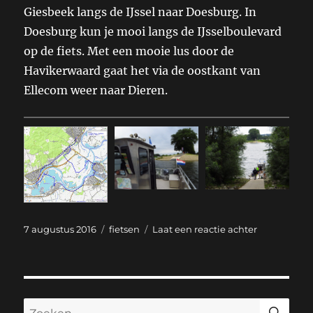
Giesbeek langs de IJssel naar Doesburg. In
Doesburg kun je mooi langs de IJsselboulevard
op de fiets. Met een mooie lus door de
Havikerwaard gaat het via de oostkant van
Ellecom weer naar Dieren.
Geplaatst
Categorieën
op
7 augustus 2016
fietsen
Laat een reactie achter
op
Dieren
–
Giesbeek
–
Doesburg
ZO
Zoeken