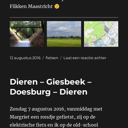
Flikken Maastricht
Geplaatst
Categorieën
op
12 augustus 2016
fietsen
Laat een reactie achter
op
Dieren
–
Posbank
Dieren – Giesbeek –
–
Rheden
Doesburg – Dieren
–
Havikerwa
–
Zondag 7 augustus 2016, vanmiddag met
Dieren
Margriet een rondje gefietst, zij op de
elektrische fiets en ik op de old-school