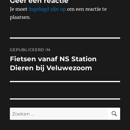
Geef een reactie
Je moet
ingelogd zijn op
om een reactie te
plaatsen.
Bericht
GEPUBLICEERD IN
navigatie
Fietsen vanaf NS Station
Dieren bij Veluwezoom
ZO
Zoeken
naar: