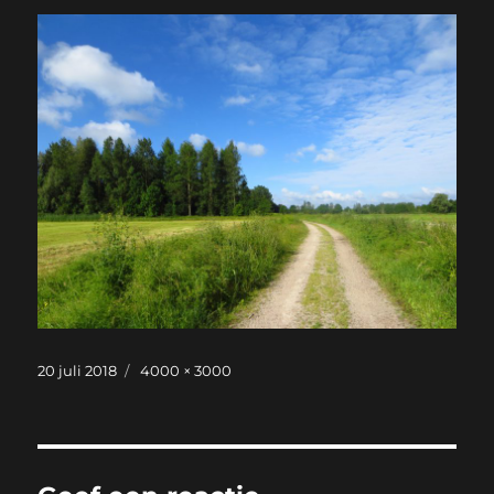
Geplaatst
Volledige
20 juli 2018
4000 × 3000
op
grootte