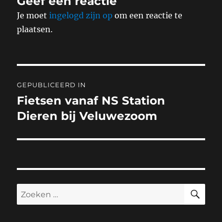
Geef een reactie
Je moet
ingelogd zijn op
om een reactie te
plaatsen.
Bericht
GEPUBLICEERD IN
navigatie
Fietsen vanaf NS Station
Dieren bij Veluwezoom
ZO
Zoeken
naar: