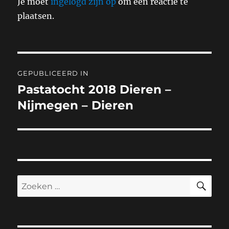
Je moet
ingelogd zijn op
om een reactie te
plaatsen.
Bericht
GEPUBLICEERD IN
navigatie
Pastatocht 2018 Dieren –
Nijmegen – Dieren
ZO
Zoeken
naar: