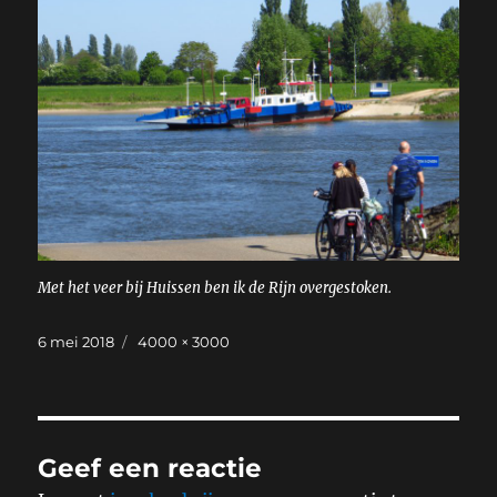
Met het veer bij Huissen ben ik de Rijn overgestoken.
Geplaatst
Volledige
6 mei 2018
4000 × 3000
op
grootte
Geef een reactie