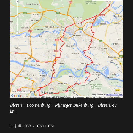
Dieren – Doornenburg – Nijmegen Dukenburg – Dieren, 98
km.
Geplaatst
Volledige
22 juli 2018
630 × 631
op
grootte