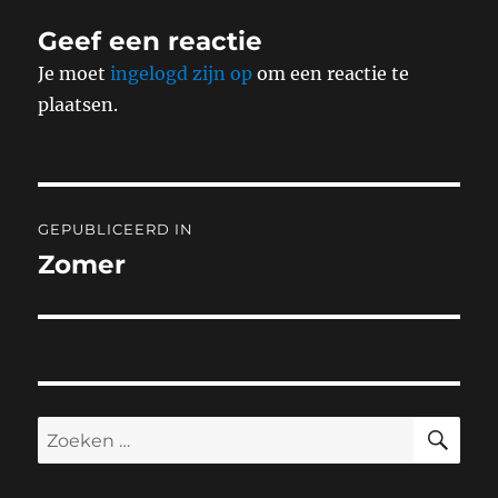
Geef een reactie
Je moet
ingelogd zijn op
om een reactie te
plaatsen.
Bericht
GEPUBLICEERD IN
navigatie
Zomer
ZO
Zoeken
naar: