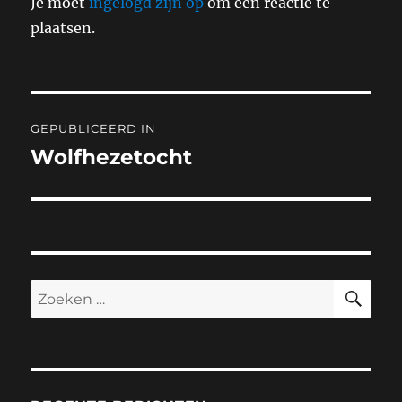
Je moet
ingelogd zijn op
om een reactie te
plaatsen.
Bericht
GEPUBLICEERD IN
navigatie
Wolfhezetocht
ZO
Zoeken
naar: