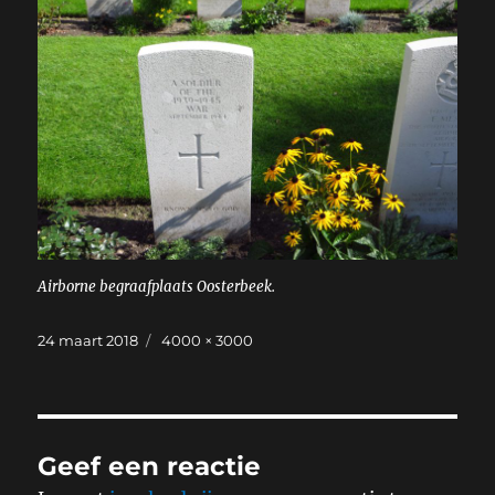
Airborne begraafplaats Oosterbeek.
Geplaatst
Volledige
24 maart 2018
4000 × 3000
op
grootte
Geef een reactie