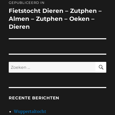
GEPUBLICEERD IN
navigatie
Fietstocht Dieren – Zutphen –
Almen – Zutphen – Oeken –
Dieren
ZO
Zoeken
naar:
RECENTE BERICHTEN
Wuppertaltocht