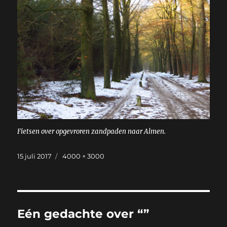
Fietsen over opgevroren zandpaden naar Almen.
Geplaatst
Volledige
15 juli 2017
4000 × 3000
op
grootte
Eén gedachte over “”