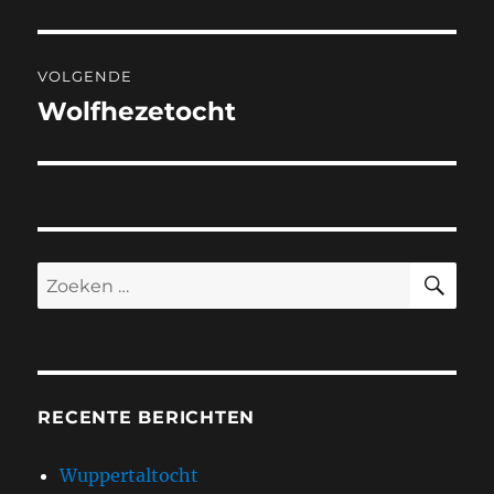
VOLGENDE
Wolfhezetocht
Volgend
bericht:
ZO
Zoeken
naar:
RECENTE BERICHTEN
Wuppertaltocht