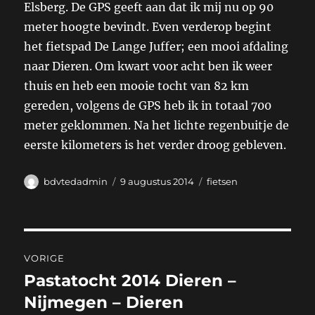
Elsberg. De GPS geeft aan dat ik mij nu op 90
meter hoogte bevindt. Even verderop begint
het fietspad De Lange Juffer; een mooi afdaling
naar Dieren. Om kwart voor acht ben ik weer
thuis en heb een mooie tocht van 82 km
gereden, volgens de GPS heb ik in totaal 700
meter geklommen. Na het lichte regenbuitje de
eerste kilometers is het verder droog gebleven.
Auteur
Geplaatst
Categorieën
bdvtedadmin
9 augustus 2014
fietsen
op
Bericht
VORIGE
navigatie
Pastatocht 2014 Dieren –
Vorig
bericht:
Nijmegen – Dieren