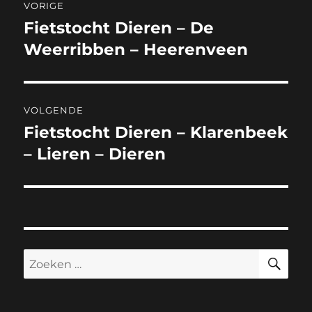
VORIGE
navigatie
Fietstocht Dieren – De
Vorig
bericht:
Weerribben – Heerenveen
VOLGENDE
Fietstocht Dieren – Klarenbeek
Volgend
bericht:
– Lieren – Dieren
ZO
Zoeken
naar: