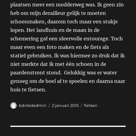
plaatsen meer een modderweg was. Ik geen zin
heb om mijn derailleur gelijk te moeten
schoonmaken, daarom toch maar een stukje
lopen. Het landhuis en de maan in de
schemering gaf een sfeervolle entourage. Toch
maar even een foto maken en de fiets als
statief gebruiken. Ik was hiermee zo druk dat ik
niet merkte dat ik met één schoen in de
paardenstront stond. Gelukkig was er water
genoeg om de boel af te spoelen en daarna naar
huis te fietsen.
Auteur
Geplaatst
Categorieën
bdvtedadmin
2 januari 2015
fietsen
op
Bericht