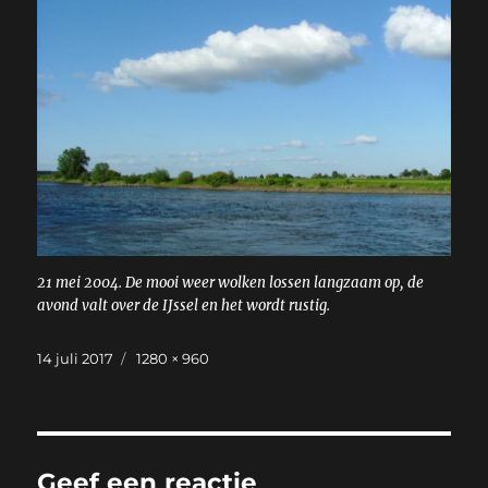
21 mei 2004. De mooi weer wolken lossen langzaam op, de
avond valt over de IJssel en het wordt rustig.
Geplaatst
Volledige
14 juli 2017
1280 × 960
op
grootte
Geef een reactie