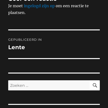
Je moet
ingelogd zijn op
om een reactie te
plaatsen.
Bericht
GEPUBLICEERD IN
navigatie
Lente
ZO
Zoeken
naar: