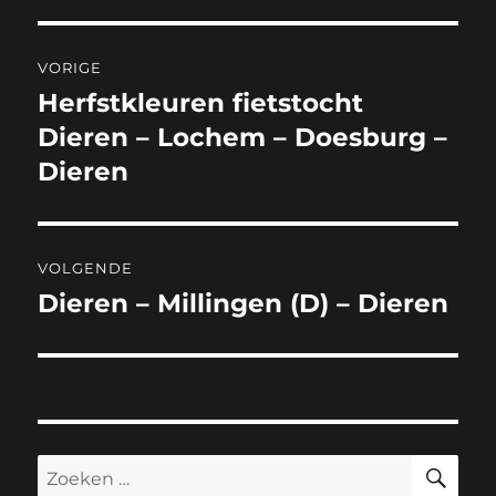
Bericht
VORIGE
navigatie
Herfstkleuren fietstocht
Vorig
bericht:
Dieren – Lochem – Doesburg –
Dieren
VOLGENDE
Dieren – Millingen (D) – Dieren
Volgend
bericht:
ZO
Zoeken