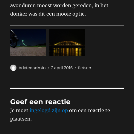
avonduren moest worden gereden, in het
donker was dit een mooie optie.
Auteur
Geplaatst
Categorieën
bdvtedadmin
2 april 2016
fietsen
op
Geef een reactie
Je moet
ingelogd zijn op
om een reactie te
plaatsen.