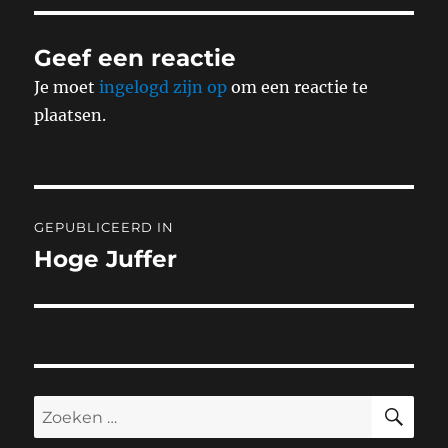
Geef een reactie
Je moet
ingelogd zijn op
om een reactie te
plaatsen.
Bericht
GEPUBLICEERD IN
navigatie
Hoge Juffer
ZO
Zoeken
naar: