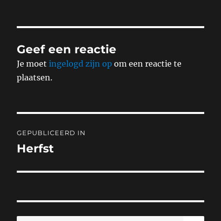
op
grootte
Geef een reactie
Je moet
ingelogd zijn op
om een reactie te
plaatsen.
Bericht
GEPUBLICEERD IN
navigatie
Herfst
ZO