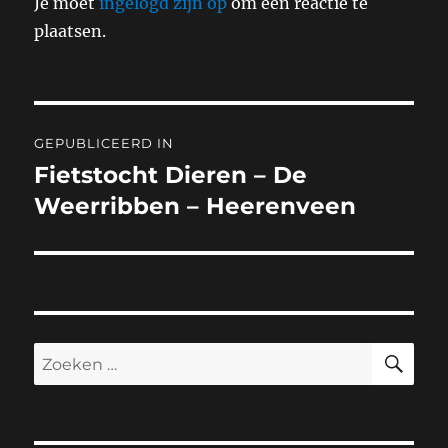
Je moet
ingelogd zijn op
om een reactie te
plaatsen.
Bericht
GEPUBLICEERD IN
navigatie
Fietstocht Dieren – De
Weerribben – Heerenveen
ZO
Zoeken
naar: