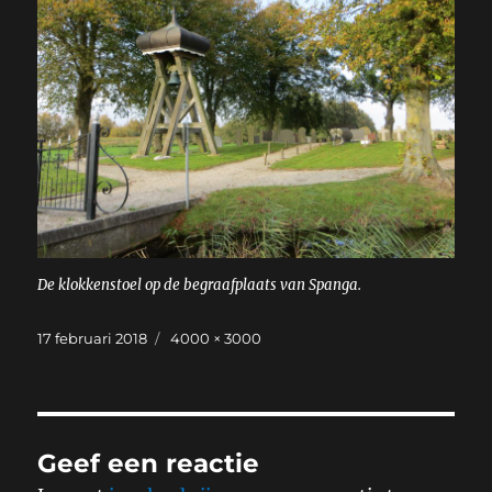
De klokkenstoel op de begraafplaats van Spanga.
Geplaatst
Volledige
17 februari 2018
4000 × 3000
op
grootte
Geef een reactie