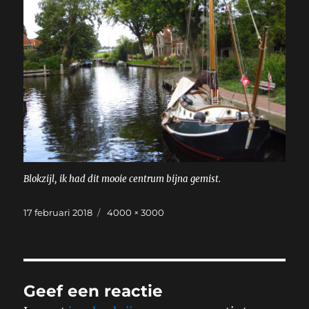
Blokzijl, ik had dit mooie centrum bijna gemist.
Geplaatst
Volledige
17 februari 2018
4000 × 3000
op
grootte
Geef een reactie