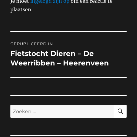
Je moet
ingelogd zijn op
om een reactie te
plaatsen.
Bericht
GEPUBLICEERD IN
navigatie
Fietstocht Dieren – De
Weerribben – Heerenveen
ZO
Zoeken
naar: