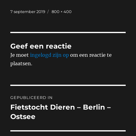
Geplaatst
Volledige
7 september 2019
800 × 400
op
grootte
Geef een reactie
Je moet
ingelogd zijn op
om een reactie te
plaatsen.
Bericht
GEPUBLICEERD IN
navigatie
Fietstocht Dieren – Berlin –
Ostsee