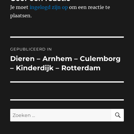
Je moet
ingelogd zijn op
om een reactie te
plaatsen.
Bericht
GEPUBLICEERD IN
navigatie
Dieren – Arnhem – Culemborg
– Kinderdijk – Rotterdam
ZO
Zoeken
naar: