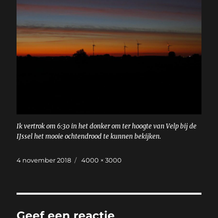
Ik vertrok om 6:30 in het donker om ter hoogte van Velp bij de
IJssel het mooie ochtendrood te kunnen bekijken.
Geplaatst
Volledige
4 november 2018
4000 × 3000
op
grootte
Geef een reactie