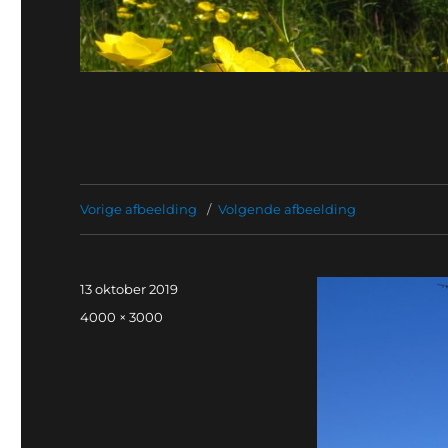
Vorige afbeelding
Volgende afbeelding
Geplaatst
13 oktober 2019
op
Volledige
4000 × 3000
grootte