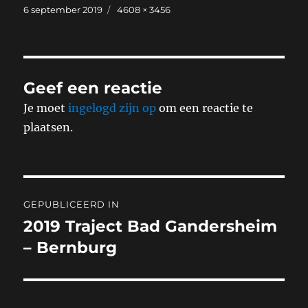
Geplaatst
Volledige
6 september 2019
4608 × 3456
op
grootte
Geef een reactie
Je moet
ingelogd zijn op
om een reactie te
plaatsen.
Bericht
GEPUBLICEERD IN
navigatie
2019 Traject Bad Gandersheim
– Bernburg