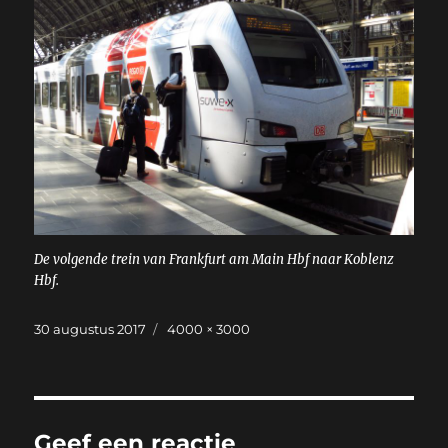
De volgende trein van Frankfurt am Main Hbf naar Koblenz
Hbf.
Geplaatst
Volledige
30 augustus 2017
4000 × 3000
op
grootte
Geef een reactie