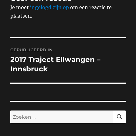
Je moet
ingelogd zijn op
om een reactie te
plaatsen.
Bericht
GEPUBLICEERD IN
navigatie
2017 Traject Ellwangen –
Innsbruck
ZO
Zoeken
naar: