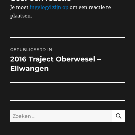
Je moet
ingelogd zijn op
om een reactie te
plaatsen.
Bericht
GEPUBLICEERD IN
navigatie
2016 Traject Oberwesel –
Ellwangen
ZO
Zoeken
naar: