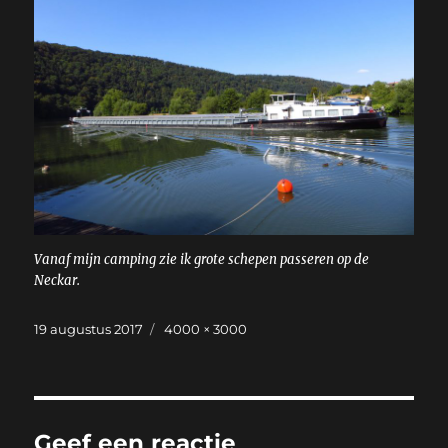
Vanaf mijn camping zie ik grote schepen passeren op de
Neckar.
Geplaatst
Volledige
19 augustus 2017
4000 × 3000
op
grootte
Geef een reactie