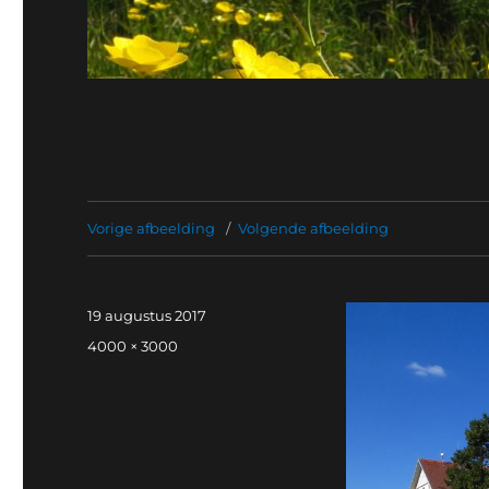
Vorige afbeelding
Volgende afbeelding
Geplaatst
19 augustus 2017
op
Volledige
4000 × 3000
grootte