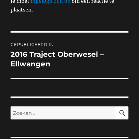
Je moet
ingelogd zijn op
om een reactie te
plaatsen.
Bericht
GEPUBLICEERD IN
navigatie
2016 Traject Oberwesel –
Ellwangen
ZO
Zoeken
naar: