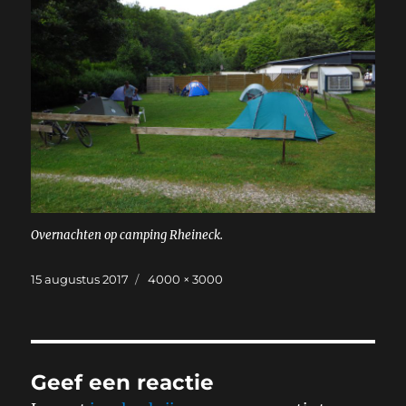
Overnachten op camping Rheineck.
Geplaatst
Volledige
15 augustus 2017
4000 × 3000
op
grootte
Geef een reactie