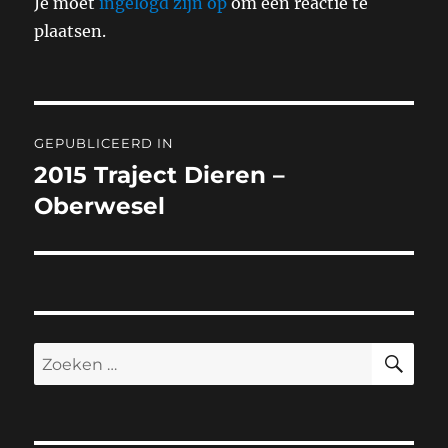
Je moet
ingelogd zijn op
om een reactie te
plaatsen.
Bericht
GEPUBLICEERD IN
navigatie
2015 Traject Dieren –
Oberwesel
ZO
Zoeken
naar: