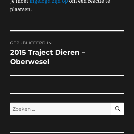
Je moet
ingelogd zijn op
om een reactie te
plaatsen.
Bericht
GEPUBLICEERD IN
navigatie
2015 Traject Dieren –
Oberwesel
ZO
Zoeken
naar: