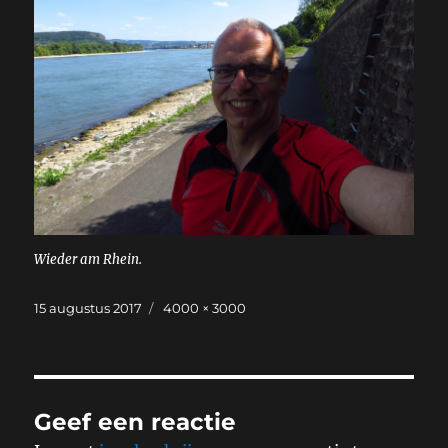
Wieder am Rhein.
Geplaatst
Volledige
15 augustus 2017
4000 × 3000
op
grootte
Geef een reactie