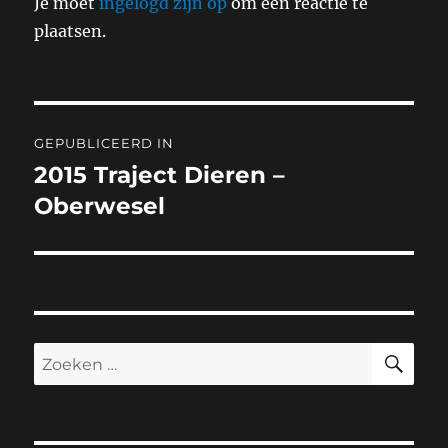
Je moet
ingelogd zijn op
om een reactie te
plaatsen.
Bericht
GEPUBLICEERD IN
navigatie
2015 Traject Dieren –
Oberwesel
ZO
Zoeken
naar: