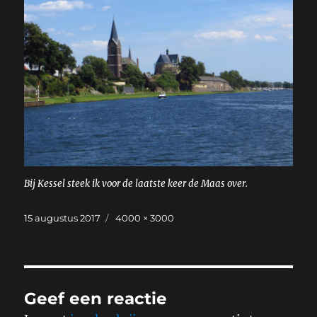
Bij Kessel steek ik voor de laatste keer de Maas over.
Geplaatst
Volledige
15 augustus 2017
4000 × 3000
op
grootte
Geef een reactie