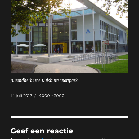
Jugendherberge Duisburg Sportpark.
Geplaatst
Volledige
14 juli 2017
4000 × 3000
op
grootte
Geef een reactie