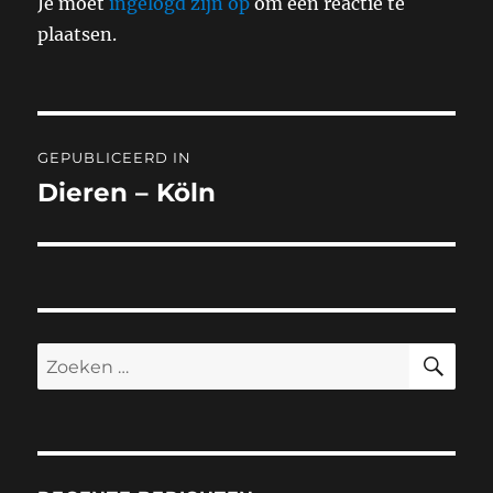
Je moet
ingelogd zijn op
om een reactie te
plaatsen.
Bericht
GEPUBLICEERD IN
navigatie
Dieren – Köln
ZO
Zoeken
naar: