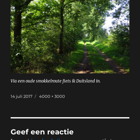
Via een oude smokkelroute fiets ik Duitsland in.
Geplaatst
Volledige
14 juli 2017
4000 × 3000
op
grootte
Geef een reactie