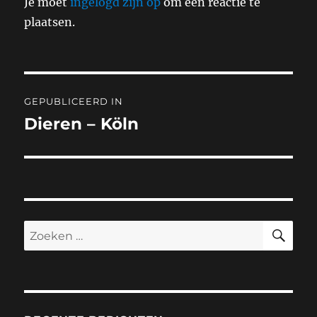
Je moet
ingelogd zijn op
om een reactie te
plaatsen.
Bericht
GEPUBLICEERD IN
navigatie
Dieren – Köln
ZO
Zoeken
naar: