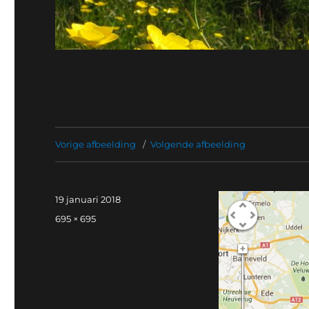
Vorige afbeelding
Volgende afbeelding
Geplaatst
19 januari 2018
op
Volledige
695 × 695
grootte