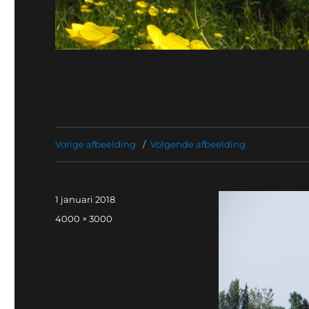
Vorige afbeelding
Volgende afbeelding
Geplaatst
1 januari 2018
op
Volledige
4000 × 3000
grootte